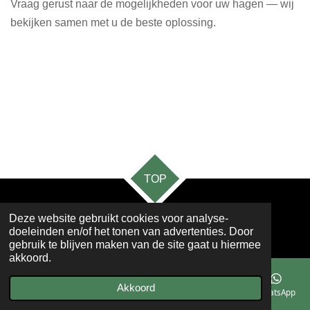
Vraag gerust naar de mogelijkheden voor uw hagen — wij
bekijken samen met u de beste oplossing.
TOP
Deze website gebruikt cookies voor analyse-
©Greentrim - Serge Vanrenterghem
doeleinden en/of het tonen van advertenties. Door
gebruik te blijven maken van de site gaat u hiermee
akkoord.
Akkoord
E-mailadres
Telefoonnummer
Kaart
Facebook
WhatsApp